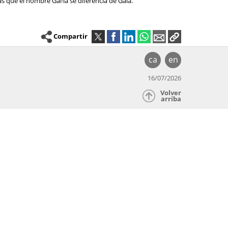
as que el nombre Gal·la se diferencia de Gala.
Compartir
ca
en
16/07/2026
Volver
arriba