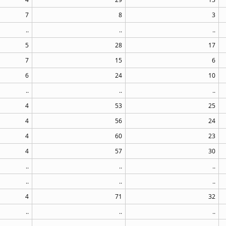
7
8
3
..
..
..
5
28
17
7
15
6
6
24
10
..
..
..
4
53
25
4
56
24
4
60
23
4
57
30
..
..
..
..
..
..
4
71
32
..
..
..