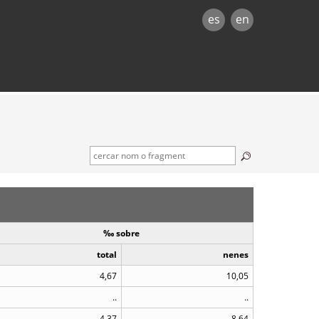
es
en
‰ sobre
total
nenes
4,67
10,05
..
..
4,37
8,64