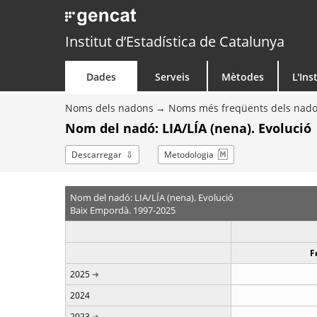
Institut d’Estadística de Catalunya
Dades
Serveis
Mètodes
L'Ins
Noms dels nadons
Noms més freqüents dels nad
Nom del nadó: LIA/LÍA (nena). Evolució
Descarregar
Metodologia
Nom del nadó: LIA/LÍA (nena). Evolució
Baix Empordà. 1997-2025
F
2025
2024
2023