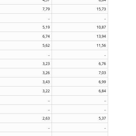
7,79
15,73
..
..
5,19
10,87
6,74
13,94
5,62
11,56
..
..
3,23
6,76
3,26
7,03
3,43
6,99
3,22
6,84
..
..
..
..
2,63
5,37
..
..