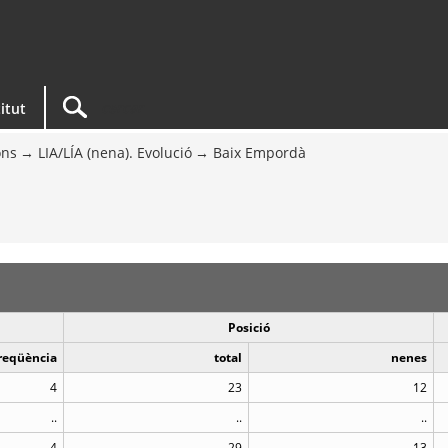
titut
ons
LIA/LÍA (nena). Evolució
Baix Empordà
Posició
reqüència
total
nenes
4
23
12
..
..
..
4
29
13