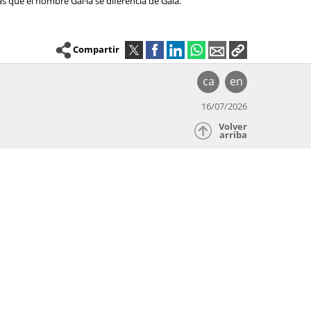
as que el nombre Gal·la se diferencia de Gala.
Compartir
ca
en
16/07/2026
Volver
arriba