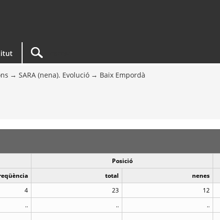
titut
ons
SARA (nena). Evolució
Baix Empordà
Posició
reqüència
total
nenes
4
23
12
..
..
..
..
..
..