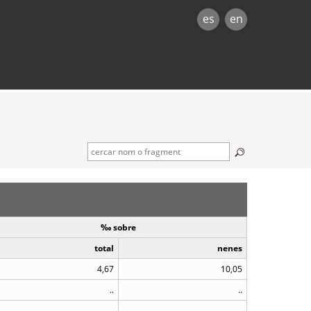
es
en
‰ sobre
total
nenes
4,67
10,05
..
..
..
..