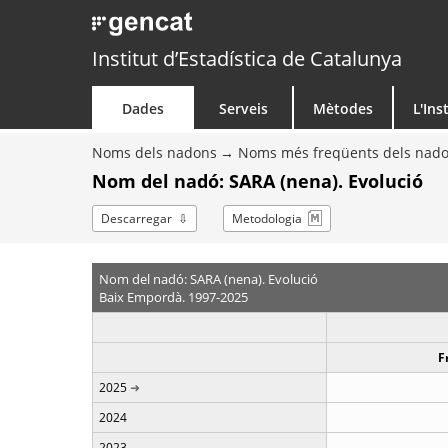
Institut d’Estadística de Catalunya
Dades
Serveis
Mètodes
L'Ins
Noms dels nadons
Noms més freqüents dels nad
Nom del nadó: SARA (nena). Evolució
Descarregar
Metodologia
Nom del nadó: SARA (nena). Evolució
Baix Empordà. 1997-2025
F
2025
2024
2023