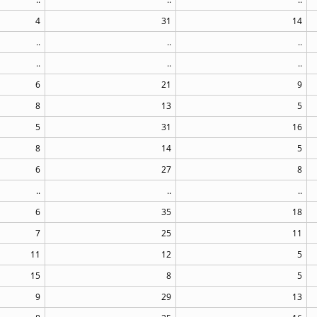
4
31
14
..
..
..
..
..
..
6
21
9
8
13
5
5
31
16
8
14
5
6
27
8
..
..
..
6
35
18
7
25
11
11
12
5
15
8
5
9
29
13