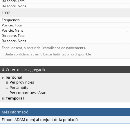
..
..
1997
..
..
..
..
..
Font: Idescat, a partir de l'estadística de naixements.
.. Dada confidencial, amb baixa fiabilitat o no disponible
Criteri de desagregació
Territorial
Per províncies
Per àmbits
Per comarques i Aran
Temporal
Més informació
El nom ADAM (nen) al conjunt de la població