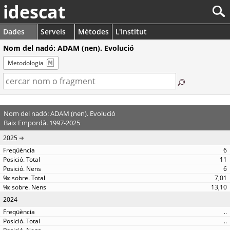
idescat
Dades
Serveis
Mètodes
L'Institut
Nom del nadó: ADAM (nen). Evolució
Metodologia
Nom del nadó: ADAM (nen). Evolució
Baix Empordà. 1997-2025
2025
6
11
6
7,01
13,10
2024
..
..