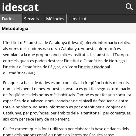
idescat
Dades
Serveis
Mètodes
L'Institut
Metodologia
L'Institut d'Estadística de Catalunya (Idescat) ofereix informació relativa
als noms dels nadons nascuts a Catalunya. Aquesta informació és
semblant a la que proporcionen altres instituts d'estadística d'Europa,
entre els quals es poden destacar l'Institut d'Estadística de Noruega i
l'Institut d'Estadística de Bèlgica, així com l'
Institut Nacional
d'Estadística
(INE).
En aquesta base de dades es pot consultar la freqüència dels diferents
noms dels nens i nenes. Aquesta consulta es pot fer segons l'ordenació
de freqüències dels noms més habituals. També es pot fer una consulta
específica de qualsevol nom i conèixer-ne el nivell de freqüència entre
tota la població. Aquesta informació es pot obtenir per al conjunt de
Catalunya, per províncies, per àmbits del Pla territorial i per comarques,
així com per sexe i any de naixement.
Cal fer esment que la font utilitzada per elaborar la base de dades dels
noms dels nadons conté els noms en lletres majúscules sense