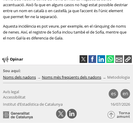
accentuació. Això fa que en alguns casos no hagi estat possible destriar
entre un nom en català o en castellà, ja que l'accent és l'únic element
que permet fer-ne la separació.
Aquesta incidència es pot veure, per exemple, en el rànquing de noms
de nenes. Així, el registre de Sofia inclou també el de Sofía, mentre que
el nom Gal·la es diferencia de Gala.
Opinar
Sou aquí:
Noms dels nadons
Noms més freqüents dels nadons
Metodologia
Avís legal
es
en
Accessibilitat
Institut d’Estadística de Catalunya
16/07/2026
Torna
amunt