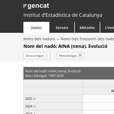
Institut d’Estadística de Catalunya
Dades
Serveis
Mètodes
L'Ins
Noms dels nadons
Noms més freqüents dels nad
Nom del nadó: AINA (nena). Evolució
Descarregar
Metodologia
Nom del nadó: AINA (nena). Evolució
Baix Llobregat. 1997-2025
F
2025
2024
2023