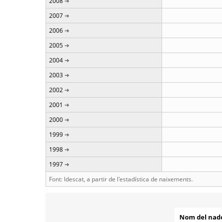
2008
2007
2006
2005
2004
2003
2002
2001
2000
1999
1998
1997
Font: Idescat, a partir de l'estadística de naixements.