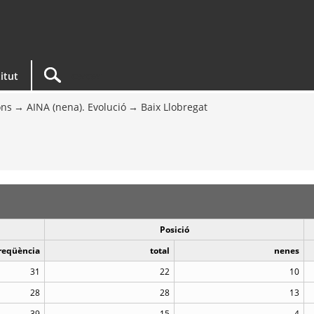
titut
ons
AINA (nena). Evolució
Baix Llobregat
Posició
reqüència
total
nenes
31
22
10
28
28
13
39
15
4