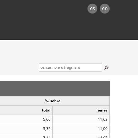
es
en
‰ sobre
total
nenes
5,66
11,63
5,32
11,00
7,14
14,93