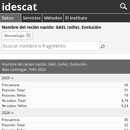
idescat
Datos
Servicios
Métodos
El Instituto
Nombre del recién nacido: GAEL (niño). Evolución
Metodología
Nombre del recién nacido: GAEL (niño). Evolución
Baix Llobregat. 1997-2025
2025
26
31
19
4,74
9,24
2024
30
22