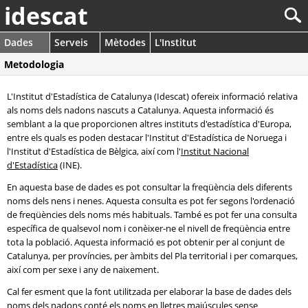
idescat
Dades
Serveis
Mètodes
L'Institut
Metodologia
L'Institut d'Estadística de Catalunya (Idescat) ofereix informació relativa
als noms dels nadons nascuts a Catalunya. Aquesta informació és
semblant a la que proporcionen altres instituts d'estadística d'Europa,
entre els quals es poden destacar l'Institut d'Estadística de Noruega i
l'Institut d'Estadística de Bèlgica, així com l'
Institut Nacional
d'Estadística
(INE).
En aquesta base de dades es pot consultar la freqüència dels diferents
noms dels nens i nenes. Aquesta consulta es pot fer segons l'ordenació
de freqüències dels noms més habituals. També es pot fer una consulta
específica de qualsevol nom i conèixer-ne el nivell de freqüència entre
tota la població. Aquesta informació es pot obtenir per al conjunt de
Catalunya, per províncies, per àmbits del Pla territorial i per comarques,
així com per sexe i any de naixement.
Cal fer esment que la font utilitzada per elaborar la base de dades dels
noms dels nadons conté els noms en lletres majúscules sense