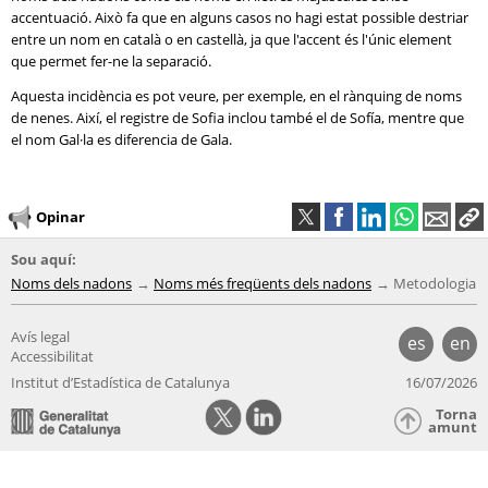
accentuació. Això fa que en alguns casos no hagi estat possible destriar
entre un nom en català o en castellà, ja que l'accent és l'únic element
que permet fer-ne la separació.
Aquesta incidència es pot veure, per exemple, en el rànquing de noms
de nenes. Així, el registre de Sofia inclou també el de Sofía, mentre que
el nom Gal·la es diferencia de Gala.
Opinar
Sou aquí:
Noms dels nadons
Noms més freqüents dels nadons
Metodologia
Avís legal
es
en
Accessibilitat
Institut d’Estadística de Catalunya
16/07/2026
Torna
amunt