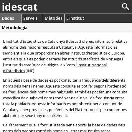
idescat
Dades
Serveis
Mètodes
L'Institut
Metodologia
L'Institut d'Estadística de Catalunya (Idescat) ofereix informació relativa
als noms dels nadons nascuts a Catalunya. Aquesta informació és
semblant a la que proporcionen altres instituts d'estadística d'Europa,
entre els quals es poden destacar l'Institut d'Estadística de Noruega i
l'Institut d'Estadística de Bèlgica, així com l'
Institut Nacional
d'Estadística
(INE).
En aquesta base de dades es pot consultar la freqüència dels diferents
noms dels nens i nenes. Aquesta consulta es pot fer segons l'ordenació
de freqüències dels noms més habituals. També es pot fer una consulta
específica de qualsevol nom i conèixer-ne el nivell de freqüència entre
tota la població. Aquesta informació es pot obtenir per al conjunt de
Catalunya, per províncies, per àmbits del Pla territorial i per comarques,
així com per sexe i any de naixement.
Cal fer esment que la font utilitzada per elaborar la base de dades dels
noms dels nadons conté els noms en lletres majúscules sense