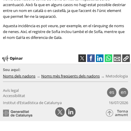
accentuació. Això fa que en alguns casos no hagi estat possible destriar
entre un nom en català o en castellà, ja que l'accent és l'únic element
que permet fer-ne la separació.
Aquesta incidència es pot veure, per exemple, en el rànquing de noms
de nenes. Així, el registre de Sofia inclou també el de Sofía, mentre que
el nom Gal·la es diferencia de Gala.
Opinar
Sou aquí:
Noms dels nadons
Noms més freqüents dels nadons
Metodologia
Avís legal
es
en
Accessibilitat
Institut d’Estadística de Catalunya
16/07/2026
Torna
amunt