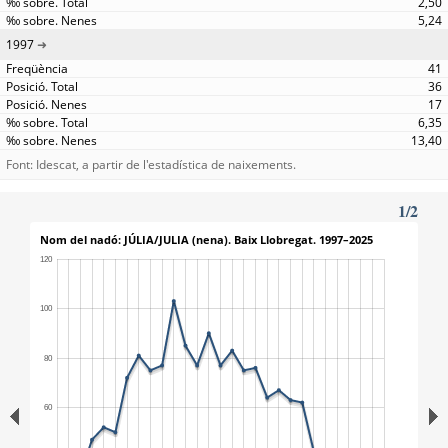
2,50
5,24
1997
41
36
17
6,35
13,40
Font: Idescat, a partir de l'estadística de naixements.