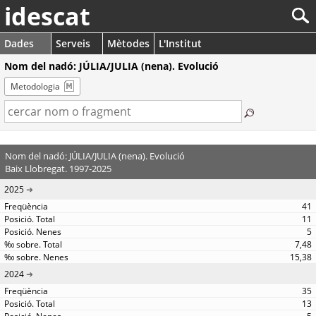
idescat
Dades
Serveis
Mètodes
L'Institut
Nom del nadó: JÚLIA/JULIA (nena). Evolució
Metodologia
Nom del nadó: JÚLIA/JULIA (nena). Evolució
Baix Llobregat. 1997-2025
2025
41
11
5
7,48
15,38
2024
35
13