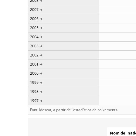
2008
2007
2006
2005
2004
2003
2002
2001
2000
1999
1998
1997
Font: Idescat, a partir de l'estadística de naixements.