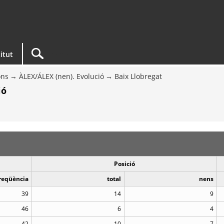
titut
ons
ÀLEX/ÁLEX (nen). Evolució
Baix Llobregat
ió
Posició
reqüència
total
nens
39
14
9
46
6
4
42
10
7