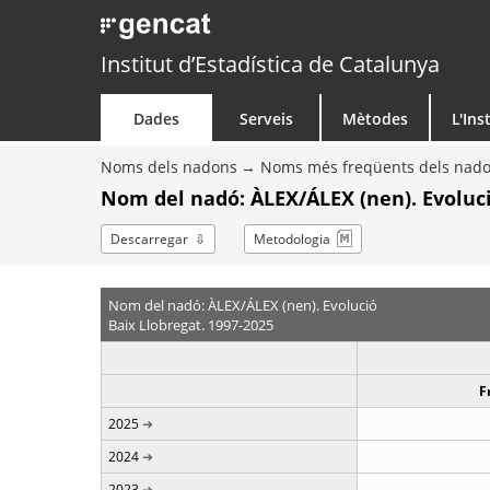
Institut d’Estadística de Catalunya
Dades
Serveis
Mètodes
L'Ins
Noms dels nadons
Noms més freqüents dels nad
Nom del nadó: ÀLEX/ÁLEX (nen). Evoluc
Descarregar
Metodologia
Nom del nadó: ÀLEX/ÁLEX (nen). Evolució
Baix Llobregat. 1997-2025
F
2025
2024
2023