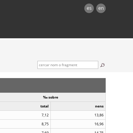
es
en
‰ sobre
total
nens
7,12
13,86
8,75
16,96
7,69
14,75