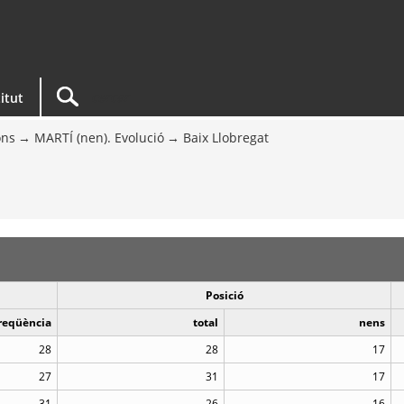
titut
ons
MARTÍ (nen). Evolució
Baix Llobregat
Posició
reqüència
total
nens
28
28
17
27
31
17
31
26
16