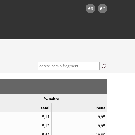
es
en
‰ sobre
total
nens
5,11
9,95
5,13
9,95
5,68
10,89