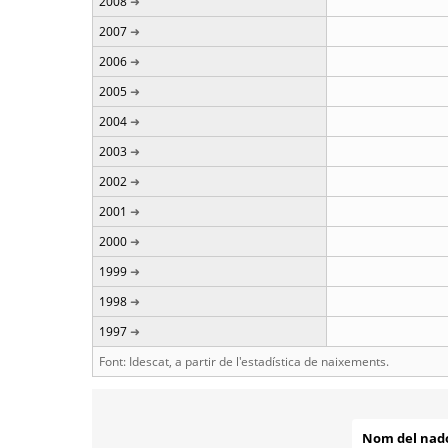
2008
2007
2006
2005
2004
2003
2002
2001
2000
1999
1998
1997
Font: Idescat, a partir de l'estadística de naixements.