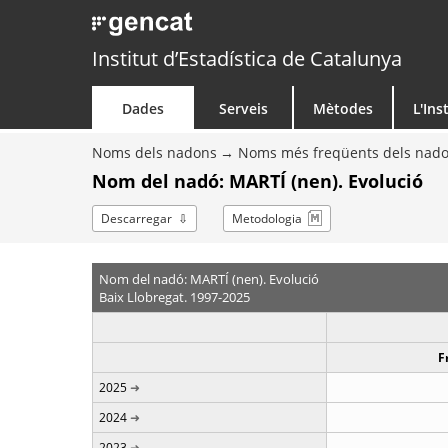
Institut d’Estadística de Catalunya
Dades
Serveis
Mètodes
L'Ins
Noms dels nadons
Noms més freqüents dels nad
Nom del nadó: MARTÍ (nen). Evolució
Descarregar
Metodologia
Nom del nadó: MARTÍ (nen). Evolució
Baix Llobregat. 1997-2025
F
2025
2024
2023