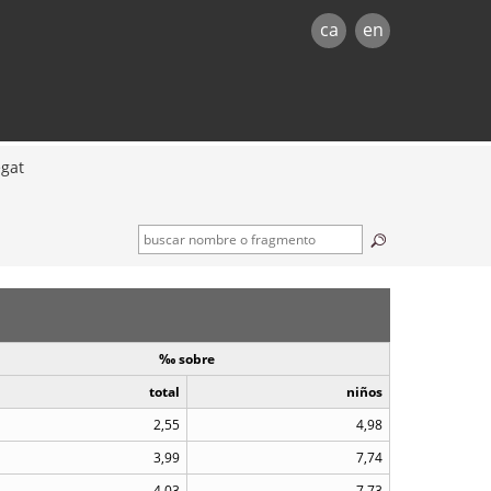
ca
en
egat
‰ sobre
total
niños
2,55
4,98
3,99
7,74
4,03
7,73