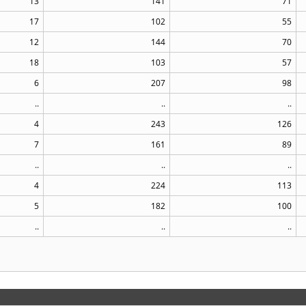
13
141
71
17
102
55
12
144
70
18
103
57
6
207
98
..
..
..
4
243
126
7
161
89
..
..
..
4
224
113
5
182
100
..
..
..