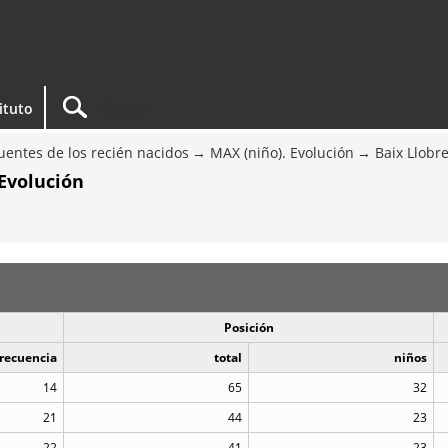
tituto
entes de los recién nacidos
MAX (niño). Evolución
Baix Llobr
Evolución
Posición
recuencia
total
niños
14
65
32
21
44
23
22
41
23