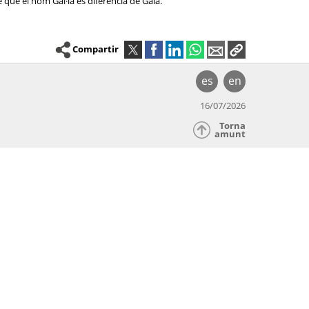
 que el nom Gal·la es diferencia de Gala.
Compartir
es
en
16/07/2026
Torna
amunt