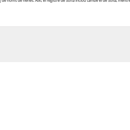
de noms de nenes. Així, el registre de Sofia inclou també el de Sofía, mentre