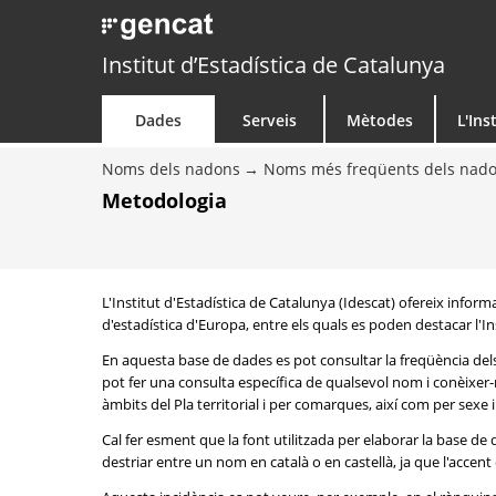
Institut d’Estadística de Catalunya
Dades
Serveis
Mètodes
L'Ins
Noms dels nadons
Noms més freqüents dels nad
Metodologia
L'Institut d'Estadística de Catalunya (Idescat) ofereix info
d'estadística d'Europa, entre els quals es poden destacar l'Inst
En aquesta base de dades es pot consultar la freqüència del
pot fer una consulta específica de qualsevol nom i conèixer-n
àmbits del Pla territorial i per comarques, així com per sexe
Cal fer esment que la font utilitzada per elaborar la base d
destriar entre un nom en català o en castellà, ja que l'accent