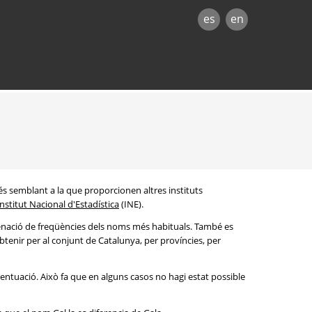
es
en
és semblant a la que proporcionen altres instituts
Institut Nacional d'Estadística
(INE).
denació de freqüències dels noms més habituals. També es
btenir per al conjunt de Catalunya, per províncies, per
entuació. Això fa que en alguns casos no hagi estat possible