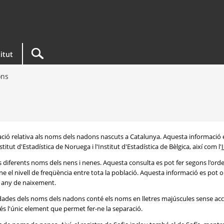
titut
ons
rmació relativa als noms dels nadons nascuts a Catalunya. Aquesta informació 
itut d'Estadística de Noruega i l'Institut d'Estadística de Bèlgica, així com l'
s diferents noms dels nens i nenes. Aquesta consulta es pot fer segons l'or
e el nivell de freqüència entre tota la població. Aquesta informació es pot o
 i any de naixement.
e dades dels noms dels nadons conté els noms en lletres majúscules sense acc
 és l'únic element que permet fer-ne la separació.