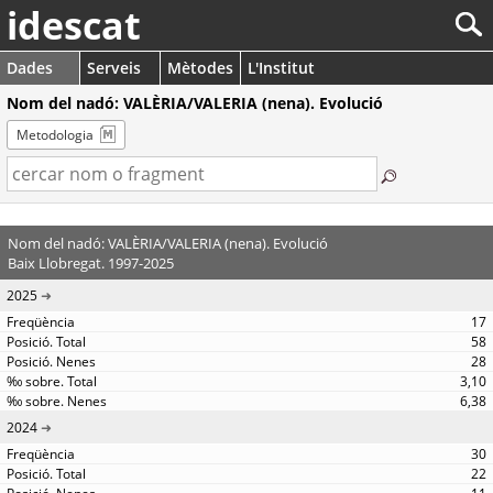
idescat
Dades
Serveis
Mètodes
L'Institut
Nom del nadó: VALÈRIA/VALERIA (nena). Evolució
Metodologia
Nom del nadó: VALÈRIA/VALERIA (nena). Evolució
Baix Llobregat. 1997-2025
2025
17
58
28
3,10
6,38
2024
30
22