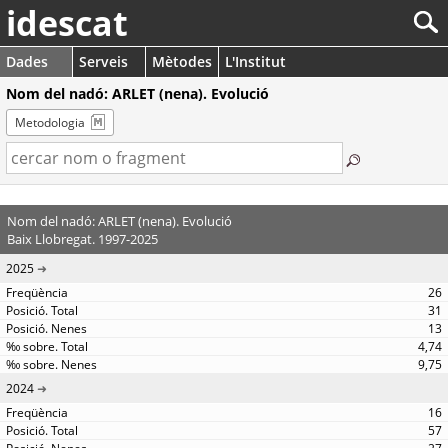
idescat
Dades
Serveis
Mètodes
L'Institut
Nom del nadó: ARLET (nena). Evolució
Metodologia
Nom del nadó: ARLET (nena). Evolució
Baix Llobregat. 1997-2025
2025
26
31
13
4,74
9,75
2024
16
57