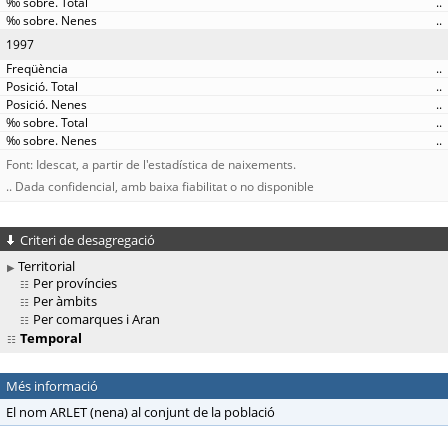
..
..
1997
..
..
..
..
..
Font: Idescat, a partir de l'estadística de naixements.
.. Dada confidencial, amb baixa fiabilitat o no disponible
Criteri de desagregació
Territorial
Per províncies
Per àmbits
Per comarques i Aran
Temporal
Més informació
El nom ARLET (nena) al conjunt de la població