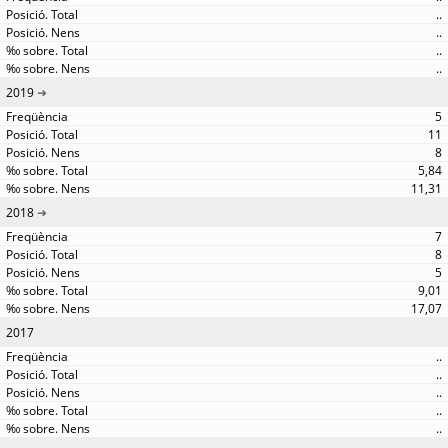
..
..
..
..
2019
5
11
8
5,84
11,31
2018
7
8
5
9,01
17,07
2017
..
..
..
..
..