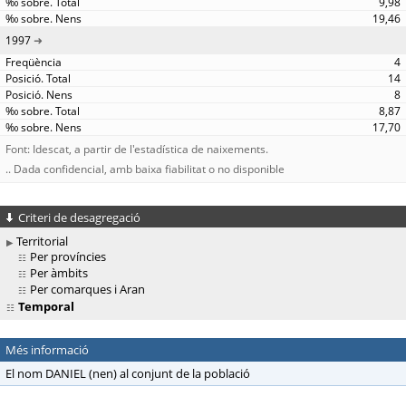
9,98
19,46
1997
4
14
8
8,87
17,70
Font: Idescat, a partir de l'estadística de naixements.
.. Dada confidencial, amb baixa fiabilitat o no disponible
Criteri de desagregació
Territorial
Per províncies
Per àmbits
Per comarques i Aran
Temporal
Més informació
El nom DANIEL (nen) al conjunt de la població