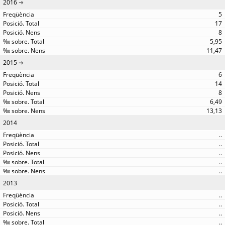
2016
5
17
8
5,95
11,47
2015
6
14
8
6,49
13,13
2014
..
..
..
..
..
2013
..
..
..
..