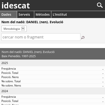
idescat
Dades
Serveis
Mètodes
L'Institut
Nom del nadó: DANIEL (nen). Evolució
Metodologia
Nom del nadó: DANIEL (nen). Evolució
Baix Penedès. 1997-2025
2025
..
..
..
..
..
2024
..
..