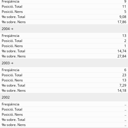
9
11
5
9,08
17,86
2004
13
2
1
14,74
27,84
2003
6
23
13
7,29
14,18
2002
..
..
..
..
..