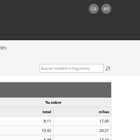
ca
en
dès
‰ sobre
total
niñas
8,11
17,00
10,42
20,51
6,38
13,16