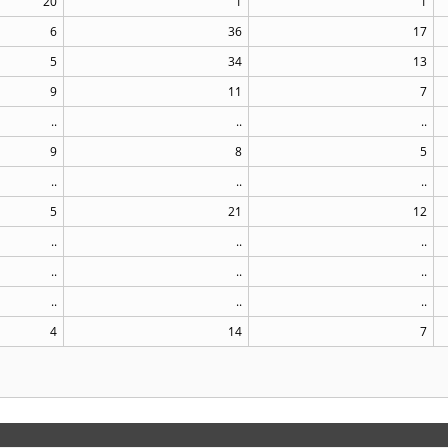
20
1
1
6
36
17
5
34
13
9
11
7
..
..
..
9
8
5
..
..
..
5
21
12
..
..
..
..
..
..
..
..
..
4
14
7