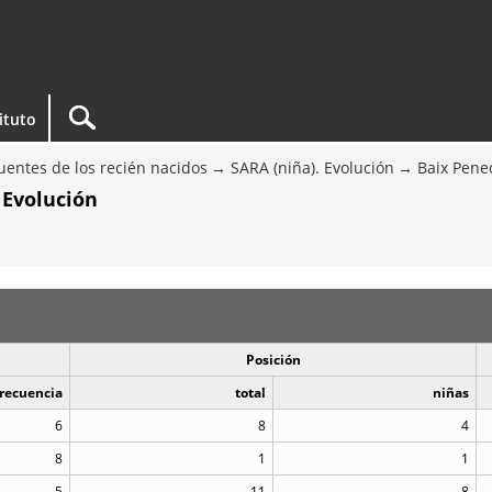
tituto
entes de los recién nacidos
SARA (niña). Evolución
Baix Pene
 Evolución
Posición
recuencia
total
niñas
6
8
4
8
1
1
5
11
8