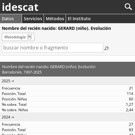
idescat
Datos
Servicios
Métodos
El Instituto
Nombre del recién nacido: GERARD (niño). Evolución
Metodología
Nombre del recién nacido: GERARD (niño). Evolución
Barcelonès. 1997-2025
2025
21
114
60
1,27
2,44
2024
27
83