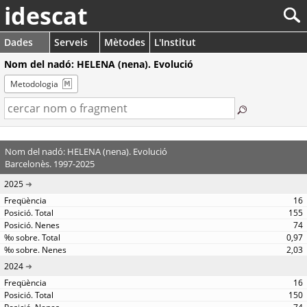
idescat
Dades
Serveis
Mètodes
L'Institut
Nom del nadó: HELENA (nena). Evolució
Metodologia
Nom del nadó: HELENA (nena). Evolució
Barcelonès. 1997-2025
2025
16
155
74
0,97
2,03
2024
16
150