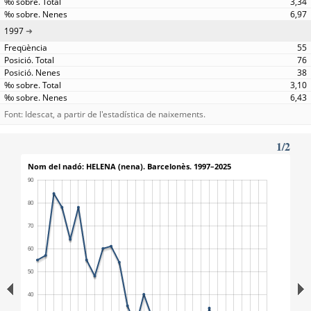
3,34
6,97
1997
55
76
38
3,10
6,43
Font: Idescat, a partir de l'estadística de naixements.