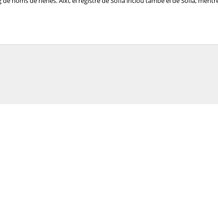
de noms de nenes. Així, el registre de Sofia inclou també el de Sofía, mentre