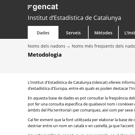
Institut d’Estadística de Catalunya
Dades
Serveis
Mètodes
L'Ins
Noms dels nadons
Noms més freqüents dels nad
Metodologia
L'Institut d'Estadística de Catalunya (Idescat) ofereix info
d'estadística d'Europa, entre els quals es poden destacar l'Inst
En aquesta base de dades es pot consultar la freqüència del
pot fer una consulta específica de qualsevol nom i conèixer-n
àmbits del Pla territorial i per comarques, així com per sexe
Cal fer esment que la font utilitzada per elaborar la base d
destriar entre un nom en català o en castellà, ja que l'accent