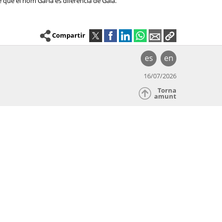
 que el nom Gal·la es diferencia de Gala.
Compartir
es
en
16/07/2026
Torna
amunt