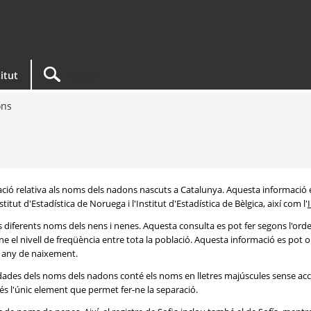
titut
ons
rmació relativa als noms dels nadons nascuts a Catalunya. Aquesta informació 
itut d'Estadística de Noruega i l'Institut d'Estadística de Bèlgica, així com l'
s diferents noms dels nens i nenes. Aquesta consulta es pot fer segons l'or
e el nivell de freqüència entre tota la població. Aquesta informació es pot o
 i any de naixement.
e dades dels noms dels nadons conté els noms en lletres majúscules sense acc
 és l'únic element que permet fer-ne la separació.