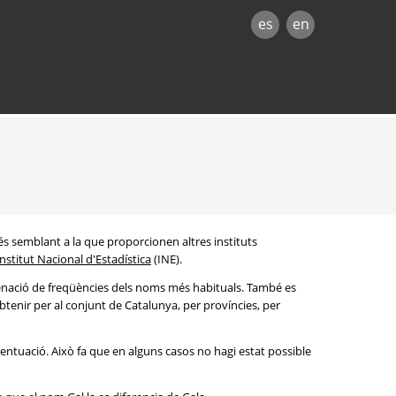
es
en
és semblant a la que proporcionen altres instituts
Institut Nacional d'Estadística
(INE).
denació de freqüències dels noms més habituals. També es
btenir per al conjunt de Catalunya, per províncies, per
entuació. Això fa que en alguns casos no hagi estat possible