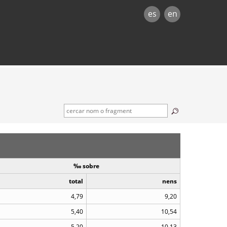
es
en
‰ sobre
total
nens
4,79
9,20
5,40
10,54
5,20
10,13