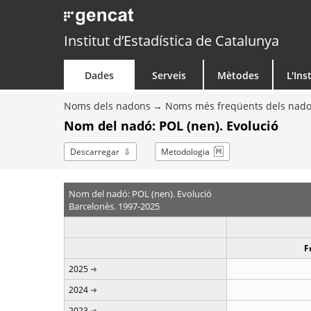
Institut d’Estadística de Catalunya
Dades
Serveis
Mètodes
L'Ins
Noms dels nadons
Noms més freqüents dels nad
Nom del nadó: POL (nen). Evolució
Descarregar
Metodologia
Nom del nadó: POL (nen). Evolució
Barcelonès. 1997-2025
F
2025
2024
2023