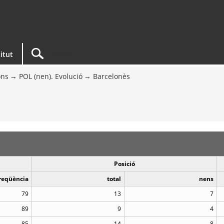
titut
ons
POL (nen). Evolució
Barcelonès
Posició
reqüència
total
nens
79
13
7
89
9
4
85
14
8