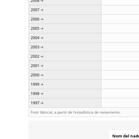
2008
2007
2006
2005
2004
2003
2002
2001
2000
1999
1998
1997
Font: Idescat, a partir de l'estadística de naixements.