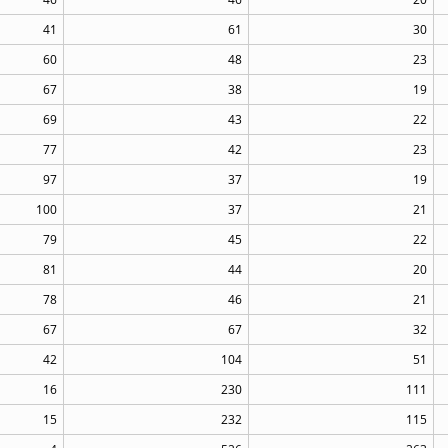
41
61
30
60
48
23
67
38
19
69
43
22
77
42
23
97
37
19
100
37
21
79
45
22
81
44
20
78
46
21
67
67
32
42
104
51
16
230
111
15
232
115