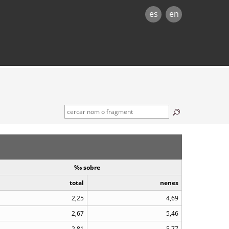
es
en
‰ sobre
total
nenes
2,25
4,69
2,67
5,46
2,81
5,77