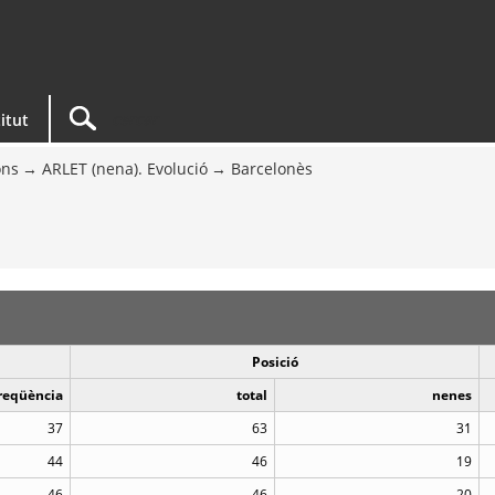
titut
ons
ARLET (nena). Evolució
Barcelonès
Posició
reqüència
total
nenes
37
63
31
44
46
19
46
46
20