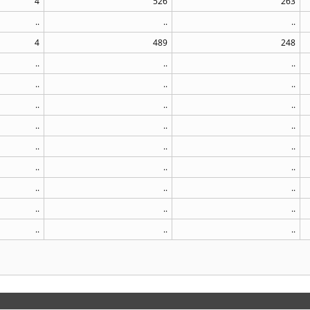
4
526
263
..
..
..
4
489
248
..
..
..
..
..
..
..
..
..
..
..
..
..
..
..
..
..
..
..
..
..
..
..
..
..
..
..