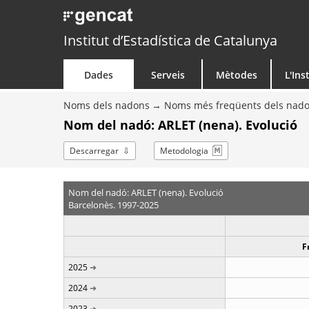
Institut d’Estadística de Catalunya
Dades
Serveis
Mètodes
L'Ins
Noms dels nadons
Noms més freqüents dels nad
Nom del nadó: ARLET (nena). Evolució
Descarregar
Metodologia
Nom del nadó: ARLET (nena). Evolució
Barcelonès. 1997-2025
F
2025
2024
2023