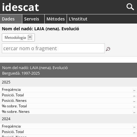
idescat
Dades
Serveis
Mètodes
L'Institut
Nom del nadó: LAIA (nena). Evolució
Metodologia
Nom del nadó: LAIA (nena). Evolució
Berguedà. 1997-2025
2025
..
..
..
..
..
2024
..
..