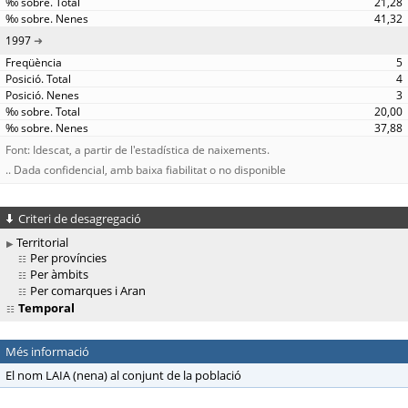
21,28
41,32
1997
5
4
3
20,00
37,88
Font: Idescat, a partir de l'estadística de naixements.
.. Dada confidencial, amb baixa fiabilitat o no disponible
Criteri de desagregació
Territorial
Per províncies
Per àmbits
Per comarques i Aran
Temporal
Més informació
El nom LAIA (nena) al conjunt de la població