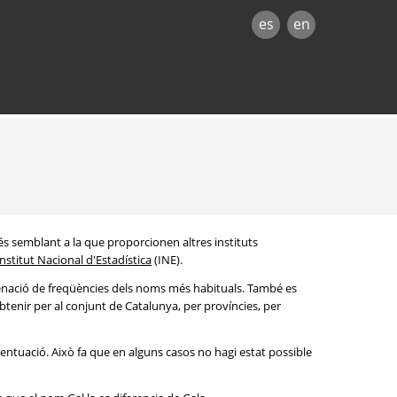
es
en
és semblant a la que proporcionen altres instituts
Institut Nacional d'Estadística
(INE).
denació de freqüències dels noms més habituals. També es
btenir per al conjunt de Catalunya, per províncies, per
entuació. Això fa que en alguns casos no hagi estat possible