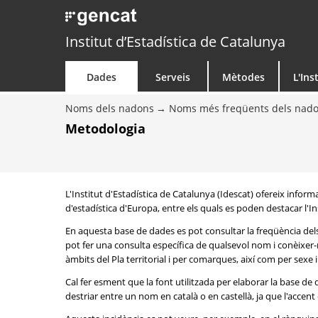
Institut d’Estadística de Catalunya
Dades
Serveis
Mètodes
L'Ins
Noms dels nadons
Noms més freqüents dels nad
Metodologia
L'Institut d'Estadística de Catalunya (Idescat) ofereix info
d'estadística d'Europa, entre els quals es poden destacar l'Inst
En aquesta base de dades es pot consultar la freqüència del
pot fer una consulta específica de qualsevol nom i conèixer-n
àmbits del Pla territorial i per comarques, així com per sexe
Cal fer esment que la font utilitzada per elaborar la base d
destriar entre un nom en català o en castellà, ja que l'accent