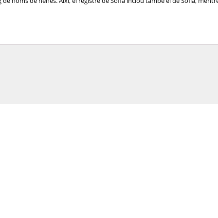
de noms de nenes. Així, el registre de Sofia inclou també el de Sofía, mentre