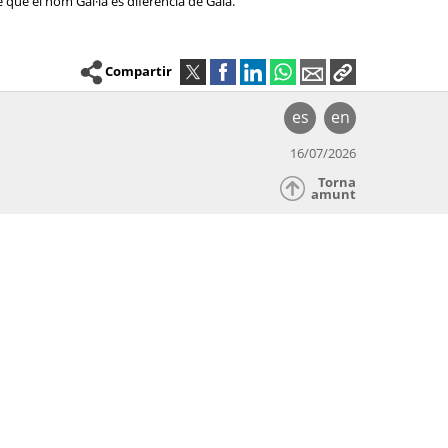
 que el nom Gal·la es diferencia de Gala.
Compartir
es
en
16/07/2026
Torna
amunt