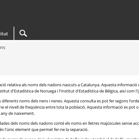
titut
ons
rmació relativa als noms dels nadons nascuts a Catalunya. Aquesta informació 
itut d'Estadística de Noruega i l'Institut d'Estadística de Bèlgica, així com l'
s diferents noms dels nens i nenes. Aquesta consulta es pot fer segons l'or
e el nivell de freqüència entre tota la població. Aquesta informació es pot o
 i any de naixement.
e dades dels noms dels nadons conté els noms en lletres majúscules sense acc
 és l'únic element que permet fer-ne la separació.