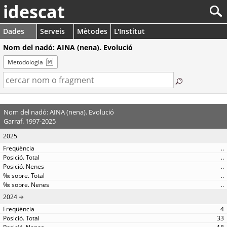
idescat
Dades
Serveis
Mètodes
L'Institut
Nom del nadó: AINA (nena). Evolució
Metodologia
Nom del nadó: AINA (nena). Evolució
Garraf. 1997-2025
2025
..
..
..
..
..
2024
4
33