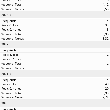
18
4,12
8,58
2023
4
33
13
3,98
8,32
2022
..
..
..
..
..
2021
4
40
20
3,93
7,78
2020
..