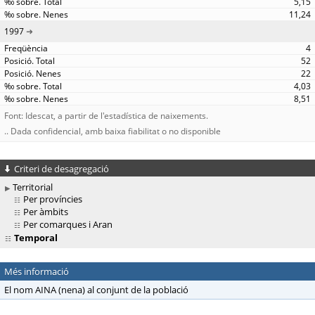
5,15
11,24
1997
4
52
22
4,03
8,51
Font: Idescat, a partir de l'estadística de naixements.
.. Dada confidencial, amb baixa fiabilitat o no disponible
Criteri de desagregació
Territorial
Per províncies
Per àmbits
Per comarques i Aran
Temporal
Més informació
El nom AINA (nena) al conjunt de la població