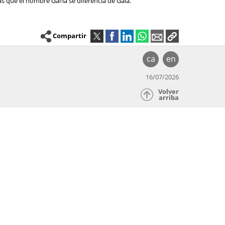
as que el nombre Gal·la se diferencia de Gala.
Compartir
ca
en
16/07/2026
Volver
arriba