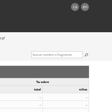
ca
en
raf
‰ sobre
total
niños
..
..
..
..
..
..