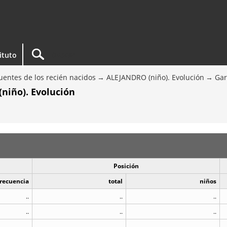
tituto
entes de los recién nacidos
ALEJANDRO (niño). Evolución
Gar
niño). Evolución
Posición
recuencia
total
niños
..
..
..
..
..
..
..
..
..