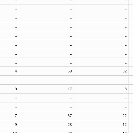
..
..
..
..
..
..
..
..
..
..
..
..
..
..
..
..
..
..
..
..
..
4
58
32
..
..
..
9
17
8
..
..
..
..
..
..
7
37
22
9
23
12