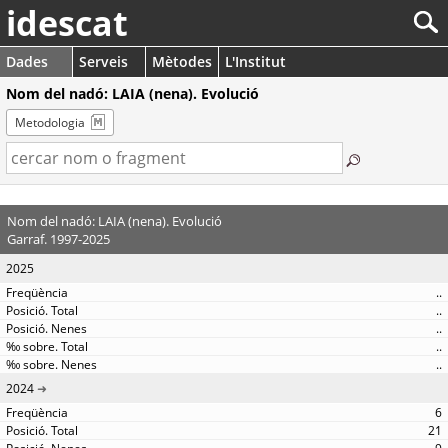
idescat
Dades
Serveis
Mètodes
L'Institut
Nom del nadó: LAIA (nena). Evolució
Metodologia
Nom del nadó: LAIA (nena). Evolució
Garraf. 1997-2025
2025
..
..
..
..
..
2024
6
21