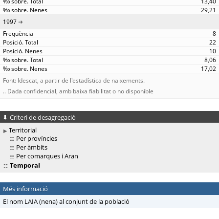
13,40
29,21
1997
8
22
10
8,06
17,02
Font: Idescat, a partir de l'estadística de naixements.
.. Dada confidencial, amb baixa fiabilitat o no disponible
Criteri de desagregació
Territorial
Per províncies
Per àmbits
Per comarques i Aran
Temporal
Més informació
El nom LAIA (nena) al conjunt de la població