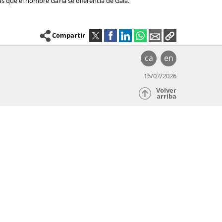
as que el nombre Gal·la se diferencia de Gala.
Compartir
ca
en
16/07/2026
Volver
arriba