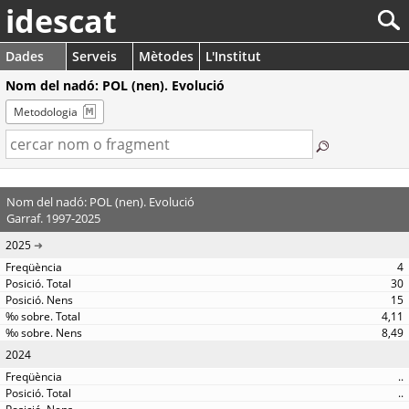
idescat
Dades
Serveis
Mètodes
L'Institut
Nom del nadó: POL (nen). Evolució
Metodologia
Nom del nadó: POL (nen). Evolució
Garraf. 1997-2025
2025
4
30
15
4,11
8,49
2024
..
..