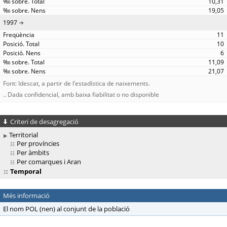
10,31
19,05
1997
11
10
6
11,09
21,07
Font: Idescat, a partir de l'estadística de naixements.
.. Dada confidencial, amb baixa fiabilitat o no disponible
Criteri de desagregació
Territorial
Per províncies
Per àmbits
Per comarques i Aran
Temporal
Més informació
El nom POL (nen) al conjunt de la població