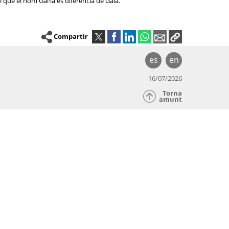
 que el nom Gal·la es diferencia de Gala.
Compartir
es
en
16/07/2026
Torna
amunt