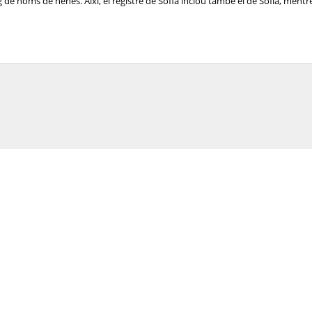
de noms de nenes. Així, el registre de Sofia inclou també el de Sofía, mentre