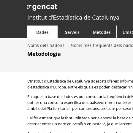
Institut d’Estadística de Catalunya
Dades
Serveis
Mètodes
L'Ins
Noms dels nadons
Noms més freqüents dels nad
Metodologia
L'Institut d'Estadística de Catalunya (Idescat) ofereix info
d'estadística d'Europa, entre els quals es poden destacar l'Inst
En aquesta base de dades es pot consultar la freqüència del
pot fer una consulta específica de qualsevol nom i conèixer-n
àmbits del Pla territorial i per comarques, així com per sexe
Cal fer esment que la font utilitzada per elaborar la base d
destriar entre un nom en català o en castellà, ja que l'accent