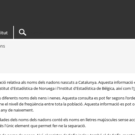
titut
ons
rmació relativa als noms dels nadons nascuts a Catalunya. Aquesta informació 
itut d'Estadística de Noruega i l'Institut d'Estadística de Bèlgica, així com l'
s diferents noms dels nens i nenes. Aquesta consulta es pot fer segons l'or
e el nivell de freqüència entre tota la població. Aquesta informació es pot o
 i any de naixement.
e dades dels noms dels nadons conté els noms en lletres majúscules sense acc
 és l'únic element que permet fer-ne la separació.