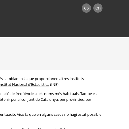
es
en
és semblant a la que proporcionen altres instituts
Institut Nacional d'Estadística
(INE).
denació de freqüències dels noms més habituals. També es
btenir per al conjunt de Catalunya, per províncies, per
entuació. Això fa que en alguns casos no hagi estat possible