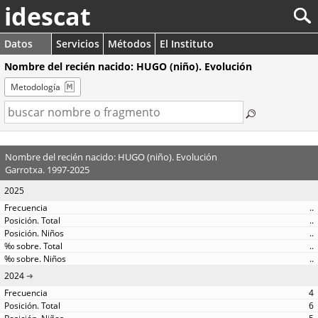
idescat
Datos
Servicios
Métodos
El Instituto
Nombre del recién nacido: HUGO (niño). Evolución
Metodología
Nombre del recién nacido: HUGO (niño). Evolución
Garrotxa. 1997-2025
2025
..
..
..
..
..
2024
4
6