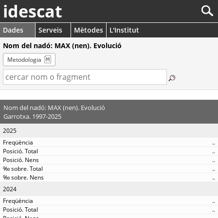
idescat
Dades
Serveis
Mètodes
L'Institut
Nom del nadó: MAX (nen). Evolució
Metodologia
Nom del nadó: MAX (nen). Evolució
Garrotxa. 1997-2025
2025
..
..
..
..
..
2024
..
..