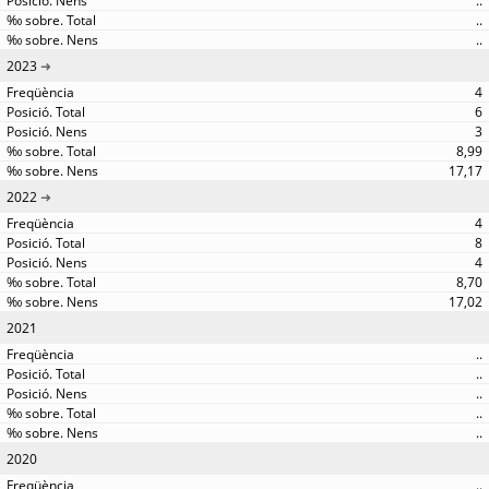
..
..
..
2023
4
6
3
8,99
17,17
2022
4
8
4
8,70
17,02
2021
..
..
..
..
..
2020
..