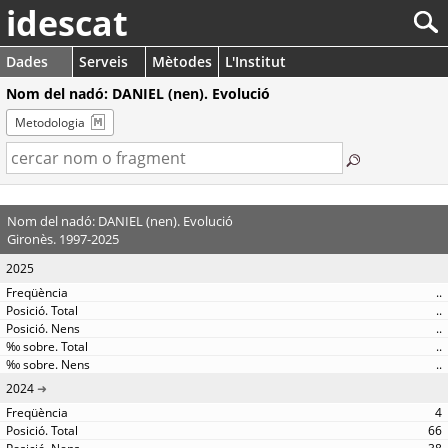
idescat
Dades
Serveis
Mètodes
L'Institut
Nom del nadó: DANIEL (nen). Evolució
Metodologia
Nom del nadó: DANIEL (nen). Evolució
Gironès. 1997-2025
2025
..
..
..
..
..
2024
4
66