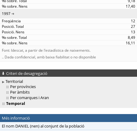
9,18
17,40
1997
12
27
13
8,49
16,11
Font: Idescat, a partir de l'estadística de naixements.
.. Dada confidencial, amb baixa fiabilitat o no disponible
Criteri de desagregació
Territorial
Per províncies
Per àmbits
Per comarques i Aran
Temporal
Més informació
El nom DANIEL (nen) al conjunt de la població