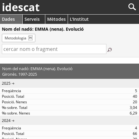
idescat
Dades
Serveis
Mètodes
L'Institut
Nom del nadó: EMMA (nena). Evolució
Metodologia
Nom del nadó: EMMA (nena). Evolució
Gironès. 1997-2025
2025
5
40
20
3,04
6,29
2024
4
66