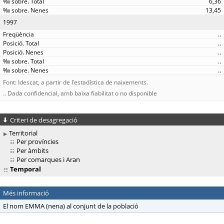
6,36
13,45
1997
..
..
..
..
..
Font: Idescat, a partir de l'estadística de naixements.
.. Dada confidencial, amb baixa fiabilitat o no disponible
Criteri de desagregació
Territorial
Per províncies
Per àmbits
Per comarques i Aran
Temporal
Més informació
El nom EMMA (nena) al conjunt de la població