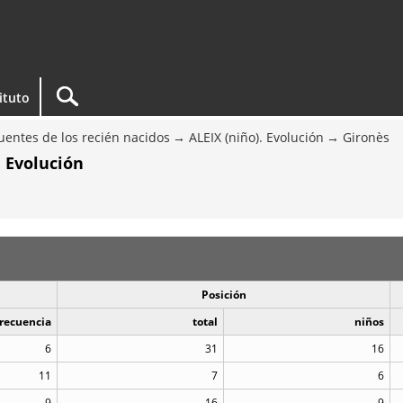
tituto
entes de los recién nacidos
ALEIX (niño). Evolución
Gironès
. Evolución
Posición
recuencia
total
niños
6
31
16
11
7
6
9
16
9