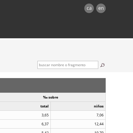
ca
en
‰ sobre
total
niños
3,65
7,06
6,37
12,44
5,42
10,70