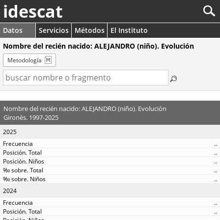
idescat
Datos
Servicios
Métodos
El Instituto
Nombre del recién nacido: ALEJANDRO (niño). Evolución
Metodología
Nombre del recién nacido: ALEJANDRO (niño). Evolución
Gironès. 1997-2025
2025
..
..
..
..
..
2024
..
..