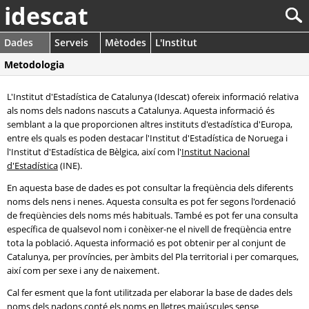
idescat
Dades
Serveis
Mètodes
L'Institut
Metodologia
L'Institut d'Estadística de Catalunya (Idescat) ofereix informació relativa
als noms dels nadons nascuts a Catalunya. Aquesta informació és
semblant a la que proporcionen altres instituts d'estadística d'Europa,
entre els quals es poden destacar l'Institut d'Estadística de Noruega i
l'Institut d'Estadística de Bèlgica, així com l'
Institut Nacional
d'Estadística
(INE).
En aquesta base de dades es pot consultar la freqüència dels diferents
noms dels nens i nenes. Aquesta consulta es pot fer segons l'ordenació
de freqüències dels noms més habituals. També es pot fer una consulta
específica de qualsevol nom i conèixer-ne el nivell de freqüència entre
tota la població. Aquesta informació es pot obtenir per al conjunt de
Catalunya, per províncies, per àmbits del Pla territorial i per comarques,
així com per sexe i any de naixement.
Cal fer esment que la font utilitzada per elaborar la base de dades dels
noms dels nadons conté els noms en lletres majúscules sense