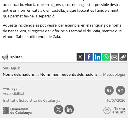
accentuació. Això fa que en alguns casos no hagi estat possible destriar
entre un nom en català o en castellà, ja que l'accent és l'únic element
que permet fer-ne la separació.
Aquesta incidència es pot veure, per exemple, en el rànquing de noms
de nenes. Així, el registre de Sofia inclou també el de Sofía, mentre que
el nom Gal·la es diferencia de Gala.
Opinar
Sou aquí:
Noms dels nadons
Noms més freqüents dels nadons
Metodologia
Avís legal
es
en
Accessibilitat
Institut d’Estadística de Catalunya
16/07/2026
Torna
amunt