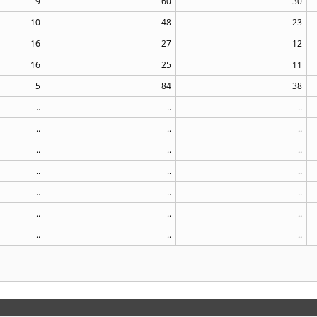
9
60
30
10
48
23
16
27
12
16
25
11
5
84
38
..
..
..
..
..
..
..
..
..
..
..
..
..
..
..
..
..
..
..
..
..