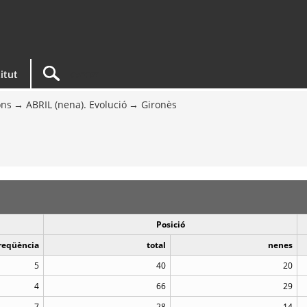
titut
ons
ABRIL (nena). Evolució
Gironès
Posició
reqüència
total
nenes
5
40
20
4
66
29
7
28
14