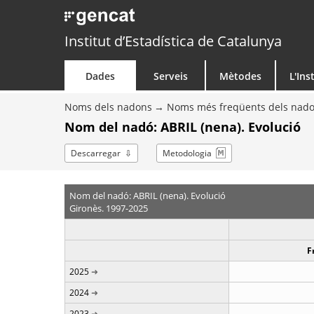
Institut d’Estadística de Catalunya
Dades
Serveis
Mètodes
L'Ins
Noms dels nadons
Noms més freqüents dels nad
Nom del nadó: ABRIL (nena). Evolució
Descarregar
Metodologia
Nom del nadó: ABRIL (nena). Evolució
Gironès. 1997-2025
F
2025
2024
2023