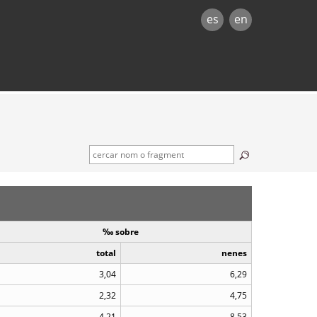
es
en
‰ sobre
total
nenes
3,04
6,29
2,32
4,75
4,21
8,53