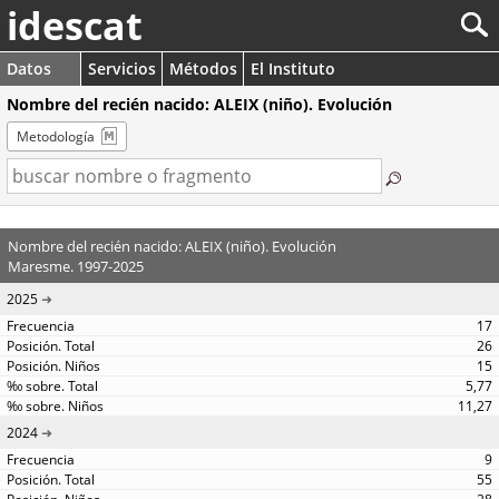
idescat
Datos
Servicios
Métodos
El Instituto
Nombre del recién nacido: ALEIX (niño). Evolución
Metodología
Nombre del recién nacido: ALEIX (niño). Evolución
Maresme. 1997-2025
2025
17
26
15
5,77
11,27
2024
9
55