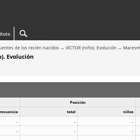
tituto
entes de los recién nacidos
VÍCTOR (niño). Evolución
Maresm
). Evolución
Posición
recuencia
total
niños
..
..
..
..
..
..
..
..
..