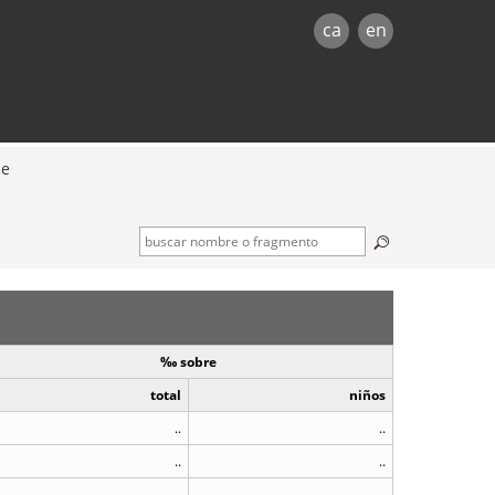
ca
en
e
‰ sobre
total
niños
..
..
..
..
..
..