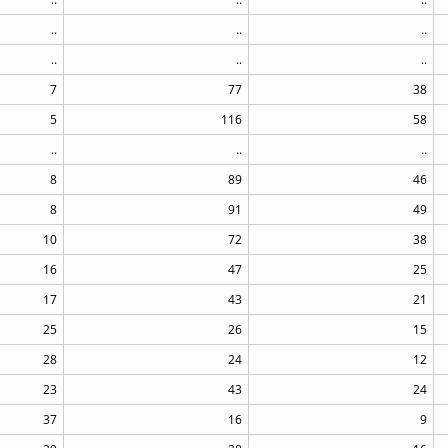
..
..
..
..
..
..
7
77
38
5
116
58
..
..
..
8
89
46
8
91
49
10
72
38
16
47
25
17
43
21
25
26
15
28
24
12
23
43
24
37
16
9