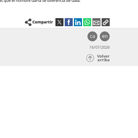
as que el nombre Gal·la se diferencia de Gala.
Compartir
ca
en
16/07/2026
Volver
arriba