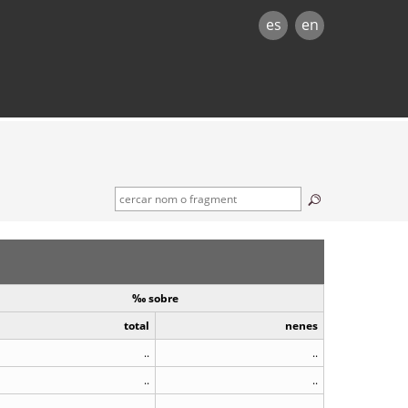
es
en
‰ sobre
total
nenes
..
..
..
..
..
..