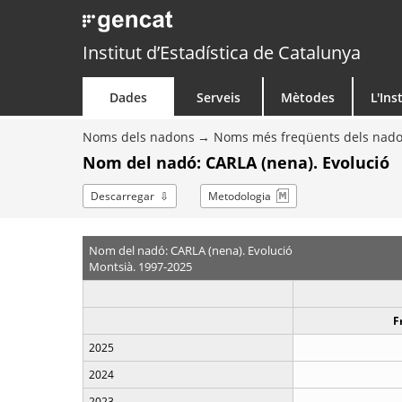
Institut d’Estadística de Catalunya
Dades
Serveis
Mètodes
L'Ins
Noms dels nadons
Noms més freqüents dels nad
Nom del nadó: CARLA (nena). Evolució
Descarregar
Metodologia
Nom del nadó: CARLA (nena). Evolució
Montsià. 1997-2025
F
2025
2024
2023