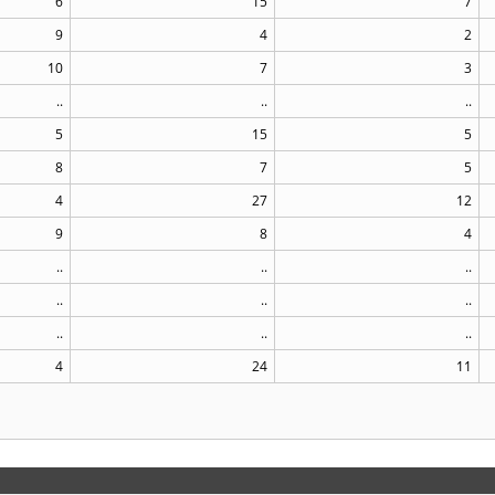
6
15
7
9
4
2
10
7
3
..
..
..
5
15
5
8
7
5
4
27
12
9
8
4
..
..
..
..
..
..
..
..
..
4
24
11