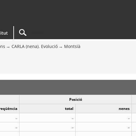
titut
ons
CARLA (nena). Evolució
Montsià
Posició
reqüència
total
nenes
..
..
..
..
..
..
..
..
..