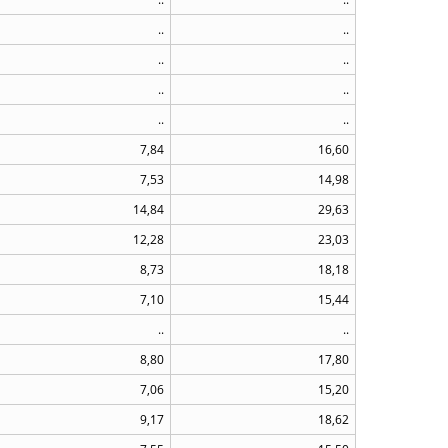
..
..
..
..
..
..
..
..
7,84
16,60
7,53
14,98
14,84
29,63
12,28
23,03
8,73
18,18
7,10
15,44
..
..
8,80
17,80
7,06
15,20
9,17
18,62