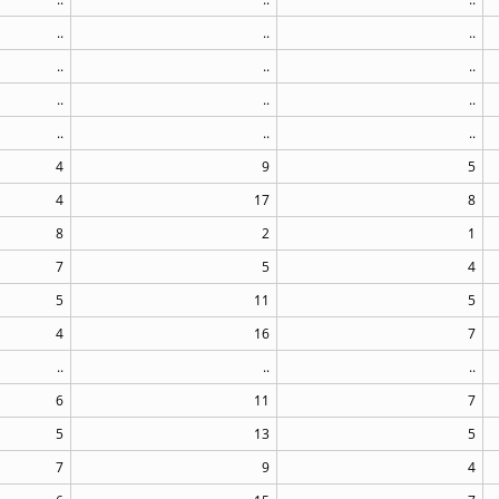
..
..
..
..
..
..
..
..
..
..
..
..
4
9
5
4
17
8
8
2
1
7
5
4
5
11
5
4
16
7
..
..
..
6
11
7
5
13
5
7
9
4