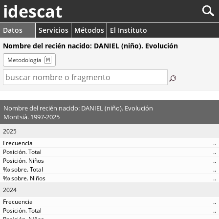
idescat
Datos
Servicios
Métodos
El Instituto
Nombre del recién nacido: DANIEL (niño). Evolución
Metodología
Nombre del recién nacido: DANIEL (niño). Evolución
Montsià. 1997-2025
2025
..
..
..
..
..
2024
..
..