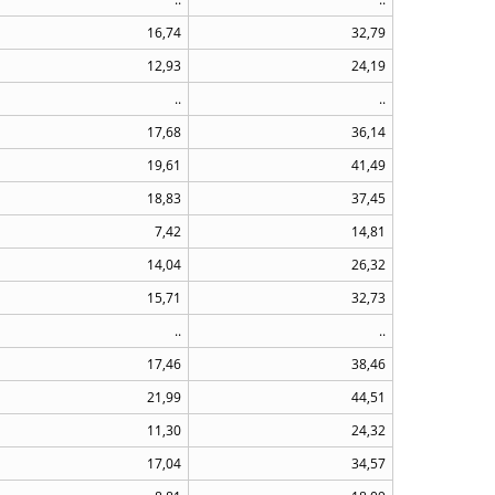
16,74
32,79
12,93
24,19
..
..
17,68
36,14
19,61
41,49
18,83
37,45
7,42
14,81
14,04
26,32
15,71
32,73
..
..
17,46
38,46
21,99
44,51
11,30
24,32
17,04
34,57