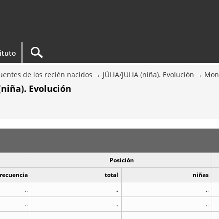
tituto
entes de los recién nacidos
JÚLIA/JULIA (niña). Evolución
Mon
niña). Evolución
Posición
recuencia
total
niñas
..
..
..
..
..
..
..
..
..