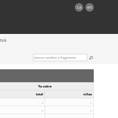
ca
en
tsià
‰ sobre
total
niñas
..
..
..
..
..
..