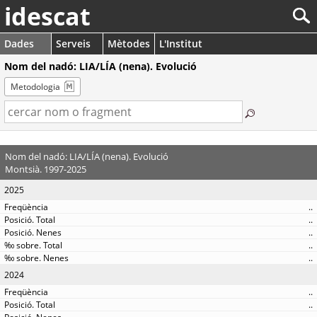
idescat
Dades
Serveis
Mètodes
L'Institut
Nom del nadó: LIA/LÍA (nena). Evolució
Metodologia
Nom del nadó: LIA/LÍA (nena). Evolució
Montsià. 1997-2025
2025
..
..
..
..
..
2024
..
..