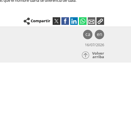
as que el nombre Gal·la se diferencia de Gala.
Compartir
ca
en
16/07/2026
Volver
arriba