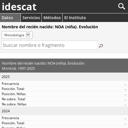
idescat
Datos
Servicios
Métodos
El Instituto
Nombre del recién nacido: NOA (niña). Evolución
Metodología
Nombre del recién nacido: NOA (niña). Evolución
Montsià. 1997-2025
2025
..
..
..
..
..
2024
..
..